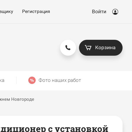
вщику
Регистрация
Войти
Корзина
ка
Фото наших работ
жнем Новгороде
диционер с установкой