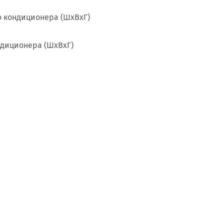
о кондиционера (ШxВxГ)
ндиционера (ШxВxГ)