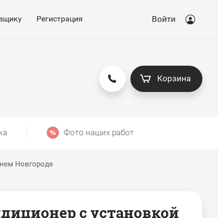
вщику
Регистрация
Войти
Корзина
ка
Фото наших работ
жнем Новгороде
диционер с установкой