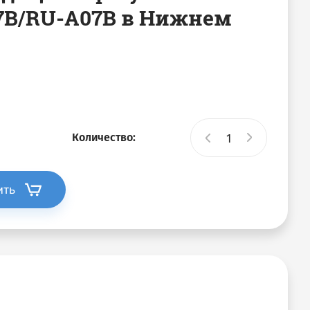
7B/RU-A07B в Нижнем
Количество:
ить