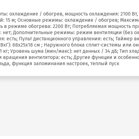
ы: охлаждение / обогрев, мощность охлаждения: 2100 Вт, 
: 15 м; Основные режимы: охлаждение / обогрев; Максима
ь в режиме обогрева: 2200 Вт; Потребляемая мощность пр
: нет; Дополнительные режимы: режим вентиляции (без о
: есть; Пульт дистанционного управления: есть; Таймер 
Г): 68x25x18 см ; Наружного блока сплит-системы или окон
21 кг; Уровень шума (мин/макс): нет данных / 34 дБ; Тип хл
сти вращения вентилятора: есть; Другие функции и особен
льда, функция запоминания настроек, теплый пуск