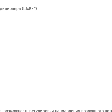
ндиционера (ШxВxГ)
, возможность регулировки направления воздушного пото