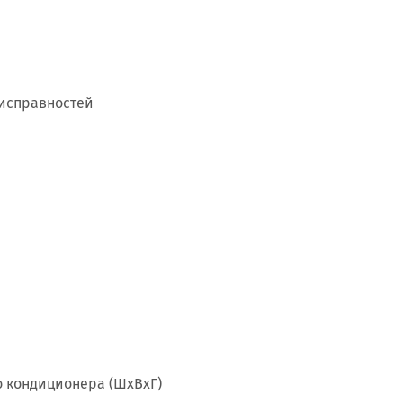
еисправностей
о кондиционера (ШxВxГ)