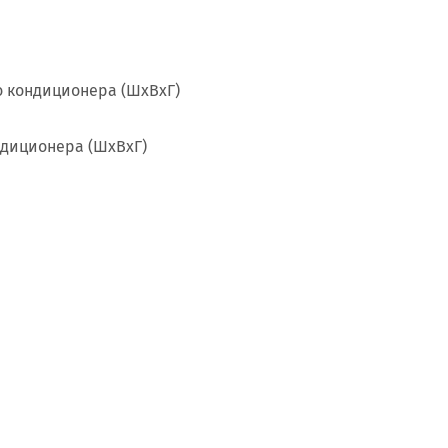
о кондиционера (ШxВxГ)
ндиционера (ШxВxГ)